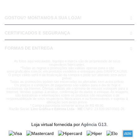
GOSTOU? MONTAMOS A SUA LOJA!
CERTIFICADOS E SEGURANÇA
FORMAS DE ENTREGA
As fotos aqui veiculadas, logotipo e marca são de propriedade de seus
respectivos fabricantes.
*Todas as regras e promoções são válidas apenas para o site
www.graficalinx.com.br, em produtos vendidos e entregues pela GRÁFICA LINX.
O preço válido será o da finalização da compra e pode ser alterado sem aviso
prévio.
Todas as promoções podem ser encerradas ou alteradas sem aviso prévio.
Os preços e condições de pagamento são válidos para o dia de hoje e
exclusivas via Internet. Ofertas válidas até o término de nossos estoques para a
Internet. Vendas sujeitas à análise, confirmação de dados e estoque. As imagens
são ilustrativas e informações sobre os produtos são resumidas e de
responsabilidade de seus respectivos fabricantes e ou fornecedores e sujeitas à
alteração sem aviso prévio.
* Compra parcelada somente acima de R$ 49,90.
Razão Social:
Linx Gráfica e Editora Ltda - ME
CNPJ: 23.839.097/0001-26.
Loja virtual fornecida por
Agência G13
.