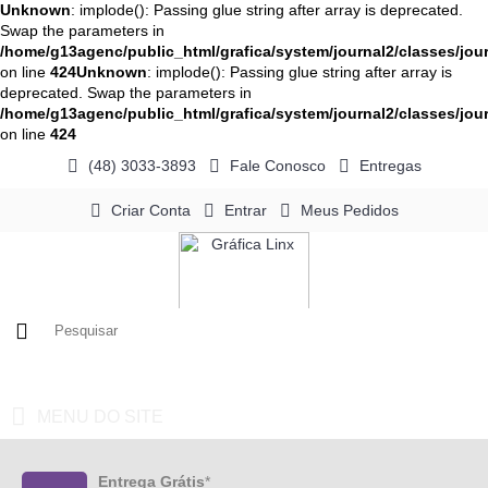
Unknown
: implode(): Passing glue string after array is deprecated.
Swap the parameters in
/home/g13agenc/public_html/grafica/system/journal2/classes/jour
on line
424
Unknown
: implode(): Passing glue string after array is
deprecated. Swap the parameters in
/home/g13agenc/public_html/grafica/system/journal2/classes/jour
on line
424
(48) 3033-3893
Fale Conosco
Entregas
Criar Conta
Entrar
Meus Pedidos
0 - R$0,00
MENU DO SITE
Entrega Grátis
*